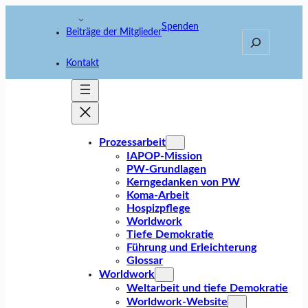
Zum
Inhalt
Spenden
Beiträge der Mitglieder
Suche
springen
Kontakt
Prozessarbeit
IAPOP-Mission
PW-Grundlagen
Kerngedanken von PW
Koma-Arbeit
Hospizpflege
Worldwork
Tiefe Demokratie
Führung und Erleichterung
Glossar
Worldwork
Weltarbeit und tiefe Demokratie
Worldwork-Website